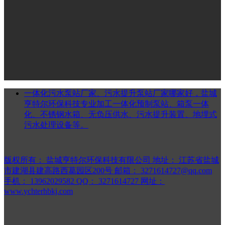
一体化污水泵站厂家、污水提升泵站厂家哪家好，盐城
亨特尔环保科技专业加工一体化预制泵站、箱泵一体
化、不锈钢水箱、无负压供水、污水提升装置、地埋式
污水处理设备等。
版权所有：
盐城亨特尔环保科技有限公司
地址：
江苏省盐城
市建湖县建高路西葛园区200号
邮箱：
3271614727@qq.com
手机：
13962029582
QQ：
3271614727
网址：
www.ychterhbkj.com